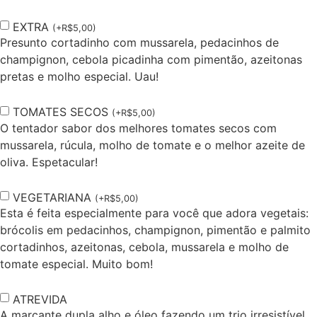
EXTRA
(
+
R$
5,00
)
Presunto cortadinho com mussarela, pedacinhos de
champignon, cebola picadinha com pimentão, azeitonas
pretas e molho especial. Uau!
TOMATES SECOS
(
+
R$
5,00
)
O tentador sabor dos melhores tomates secos com
mussarela, rúcula, molho de tomate e o melhor azeite de
oliva. Espetacular!
VEGETARIANA
(
+
R$
5,00
)
Esta é feita especialmente para você que adora vegetais:
brócolis em pedacinhos, champignon, pimentão e palmito
cortadinhos, azeitonas, cebola, mussarela e molho de
tomate especial. Muito bom!
ATREVIDA
A marcante dupla alho e óleo fazendo um trio irresistível