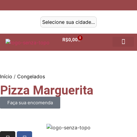
0
R$
0,00
Como Chegar
Minha conta
Início
/
Congelados
Pizza Marguerita
Faça sua encomenda